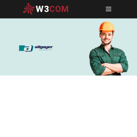
A
Allgayer Engenharia
é uma das maiores empresas de
construção civil do Rio Grande do Sul, referência em
grandes obras corporativas.