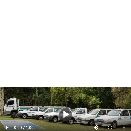
O
projeto de comunicação
realizado pela
W3COM
consistiu no
desenvolvimento, seleção de imagens e
frames e edição de um vídeo institucional
para
apresentação dos principais cases do portfólio da
Allgayer
Engenharia
.