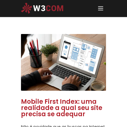
Mobile First Index: uma
realidade a qual seu site
precisa se adequar
Não é novidade que as buscas na Internet