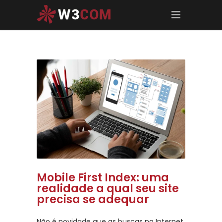
Mobile First Index: uma
realidade a qual seu site
precisa se adequar
Não é novidade que as buscas na Internet