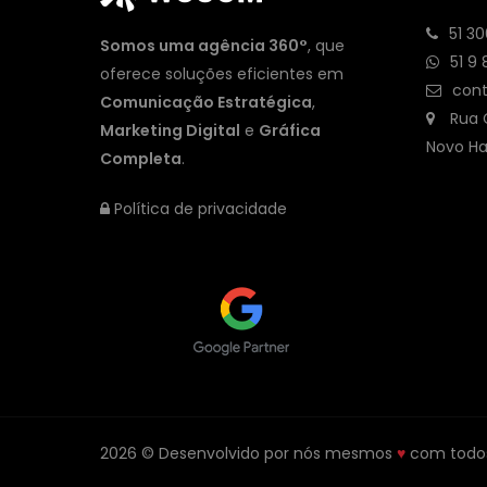
51 3
Somos uma agência 360°
, que
51 9
oferece soluções eficientes em
con
Comunicação Estratégica
,
Rua C
Marketing Digital
e
Gráfica
Novo H
Completa
.
Política de privacidade
2026 © Desenvolvido por nós mesmos
♥
com todos 