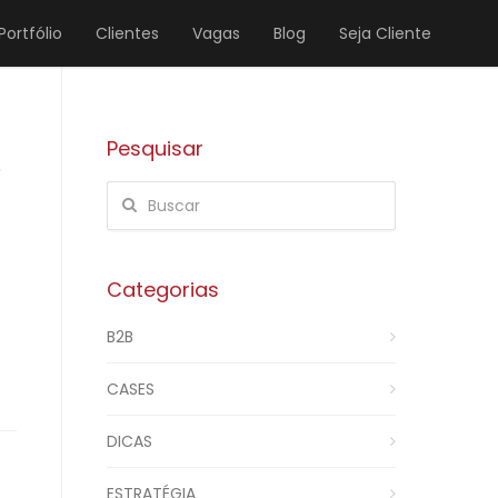
Portfólio
Clientes
Vagas
Blog
Seja Cliente
Pesquisar
e
Categorias
B2B
CASES
DICAS
ESTRATÉGIA