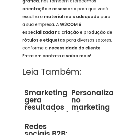
gráfica
, nós também oferecemos
orientação e assessoria
para que você
escolha o
material mais adequado
para
a sua empresa. A
W3COM é
especializada na criação e produção de
rótulos e etiquetas
para diversos setores,
conforme a
necessidade do cliente
.
Entre em contato
e saiba mais!
Leia Também:
Smarketing
Personalização
gera
no
resultados
marketing
mensuráveis:
B2B:
guia para
crescimento
Redes
B2B
contínuo
sociais B2B: